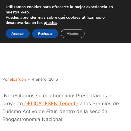
Saltar
Utilizamos cookies para ofrecerte la mejor experiencia en
al
nuestra web.
Puedes aprender más sobre qué cookies utilizamos o
contenido
desactivarlas en los
ajustes
.
Aceptar
Rechazar
Ajustes
NOTICIA DESTACADA
|
NOTICIAS
DELICATESEN a los
Premios Fitur 2015
Por
elcardon
4 enero, 2015
¡Necesitamos su colaboración! Presentamos el
proyecto
DELICATESEN Tenerife
a los Premios de
Turismo Activo de Fitur, dentro de la sección
Enogastronomía Nacional.