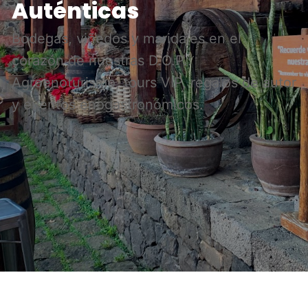
Auténticas
Bodegas, viñedos y maridajes en el
corazón de nuestras D.O.P.:
Agroenoturismo, tours VIP, regalos de autor
y eventos enogastronómicos.