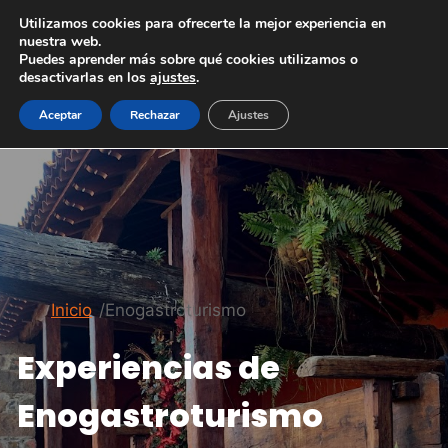
Saltar
Utilizamos cookies para ofrecerte la mejor experiencia en
al
nuestra web.
Puedes aprender más sobre qué cookies utilizamos o
contenido
desactivarlas en los
ajustes
.
Aceptar
Rechazar
Ajustes
Inicio
/
Enogastroturismo
Experiencias de
Enogastroturismo