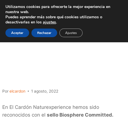
Saltar
Utilizamos cookies para ofrecerte la mejor experiencia en
al
nuestra web.
Puedes aprender más sobre qué cookies utilizamos o
contenido
desactivarlas en los
ajustes
.
Aceptar
Rechazar
Ajustes
NOTICIAS
Hemos sido reconocidos
con el sello Biosphere
Committed
Por
elcardon
1 agosto, 2022
En El Cardón Naturexperience hemos sido
reconocidos con el
sello Biosphere Committed.