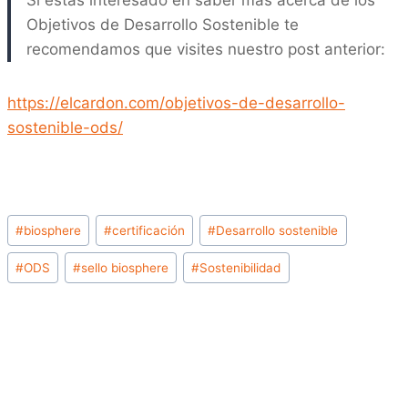
Objetivos de Desarrollo Sostenible te
recomendamos que visites nuestro post anterior:
https://elcardon.com/objetivos-de-desarrollo-
sostenible-ods/
Etiquetas
#
biosphere
#
certificación
#
Desarrollo sostenible
de
#
ODS
#
sello biosphere
#
Sostenibilidad
la
entrada: