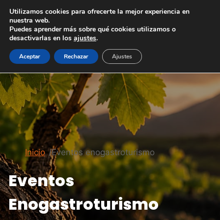
Saltar
Utilizamos cookies para ofrecerte la mejor experiencia en
al
nuestra web.
Puedes aprender más sobre qué cookies utilizamos o
contenido
desactivarlas en los
ajustes
.
Aceptar
Rechazar
Ajustes
Inicio
/
Eventos enogastroturismo
Eventos
Enogastroturismo