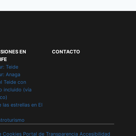
SIONES EN
CONTACTO
IFE
r: Teide
ur: Anaga
el Teide con
 incluido (vía
ico)
 las estrellas en El
troturismo
de Cookies
Portal de Transparencia
Accesibilidad