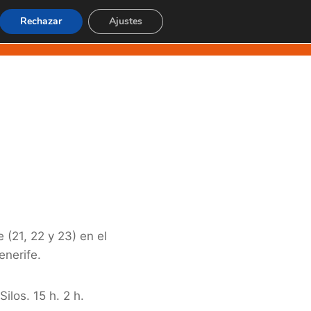
Rechazar
Ajustes
SIONES EN TENERIFE
CONTACTO
ES
2
(21, 22 y 23) en el
enerife.
ilos. 15 h. 2 h.