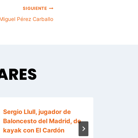
SIGUIENTE
Miguel Pérez Carballo
LARES
Sergio Llull, jugador de
CURSO
Baloncesto del Madrid, de
CANAR
kayak con El Cardón
Por
elcard