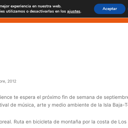
 mejor experiencia en nuestra web.
Aceptar
 EN MASCA
EXPERIENCIAS EN TENO
EXCUR
es utilizamos o desactivarlas en los
ajustes
.
dón en Boreal 201
bre, 2012
ience te espera el próximo fin de semana de septiembre 
stival de música, arte y medio ambiente de la Isla Baja-T
real. Ruta en bicicleta de montaña por la costa de Los S