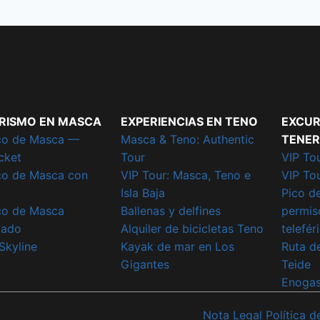
RISMO EN MASCA
EXPERIENCIAS EN TENO
EXCUR
co de Masca —
Masca & Teno: Authentic
TENER
cket
Tour
VIP Tou
co de Masca con
VIP Tour: Masca, Teno e
VIP To
Isla Baja
Pico d
co de Masca
Ballenas y delfines
permiso
iado
Alquiler de bicicletas Teno
telefér
Skyline
Kayak de mar en Los
Ruta de
Gigantes
Teide
Enogas
Nota Legal
Política 