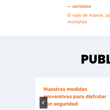
NAVE
ANTERIOR
El viaje de Adame, po
montañas
DE
ENTRA
PUBL
rife
Nuestras medidas
preventivas para disfrutar
con seguridad
3