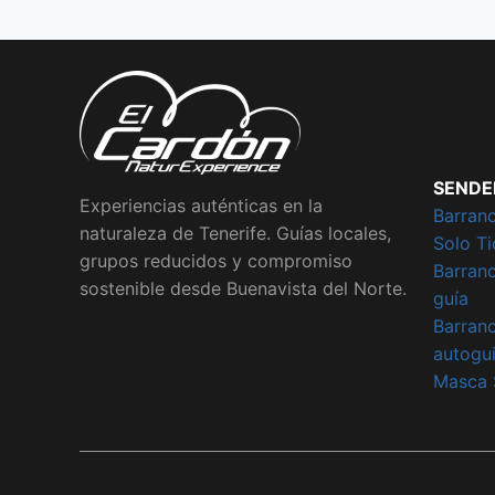
SENDE
Experiencias auténticas en la
Barran
naturaleza de Tenerife. Guías locales,
Solo Ti
grupos reducidos y compromiso
Barran
sostenible desde Buenavista del Norte.
guía
Barran
autogu
Masca 