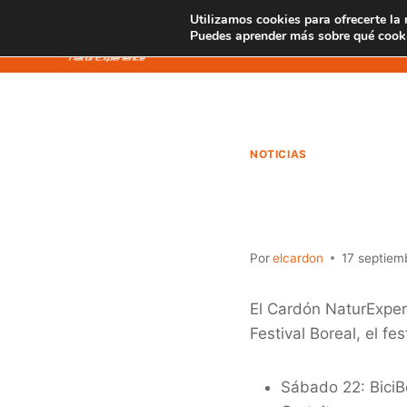
Saltar
Utilizamos cookies para ofrecerte la
SENDERISMO
al
Puedes aprender más sobre qué cooki
contenido
NOTICIAS
El Car
Por
elcardon
17 septiem
El Cardón NaturExper
Festival Boreal, el fe
Sábado 22: BiciBo