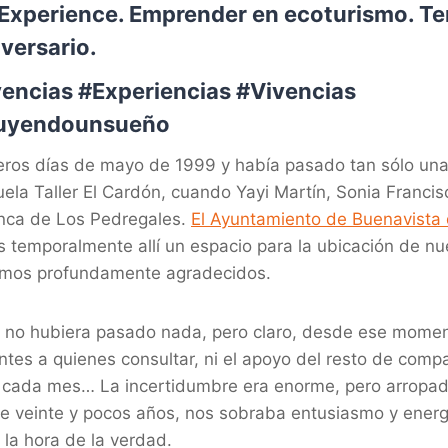
Experience. Emprender en ecoturismo. Tene
versario.
encias #Experiencias #Vivencias
uyendounsueño
meros días de mayo de 1999 y había pasado tan sólo un
cuela Taller El Cardón, cuando Yayi Martín, Sonia Francis
inca de Los Pedregales.
El Ayuntamiento de Buenavista 
 temporalmente allí un espacio para la ubicación de nue
vimos profundamente agradecidos.
 no hubiera pasado nada, pero claro, desde ese momen
s a quienes consultar, ni el apoyo del resto de compañ
e cada mes… La incertidumbre era enorme, pero arropad
ene veinte y pocos años, nos sobraba entusiasmo y ener
la hora de la verdad.