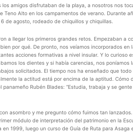
 los amigos disfrutaban de la playa, a nosotros nos toc
a de Teno Alto en los campamentos de verano. Durante a
 de agosto, rodeado de chiquillos y chiquillas.
n a llegar los primeros grandes retos. Empezaban a co
ien por qué. De pronto, nos veíamos incorporados en l
antes acciones formativas a nivel insular. Y lo curioso 
bamos los dientes y si había carencias, nos poníamos l
abajos solicitados. El tiempo nos ha enseñado que todo
lmente la actitud está por encima de la aptitud. Cómo d
el panameño Rubén Blades: “Estudia, trabaja y se gente 
s con asombro y me pregunto cómo fuimos tan lanzados
imer módulo de interpretación del patrimonio en la Escu
ra en 1999, luego un curso de Guía de Ruta para Asaga 