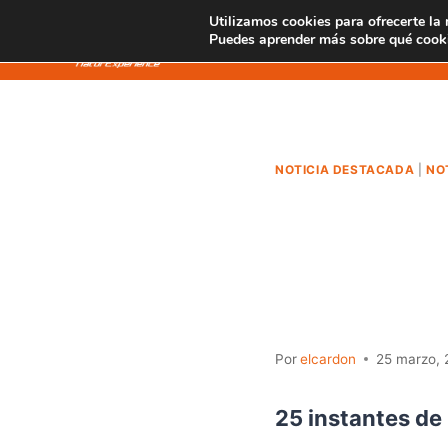
Saltar
Utilizamos cookies para ofrecerte la
SENDERISMO
al
Puedes aprender más sobre qué cooki
contenido
NOTICIA DESTACADA
|
NO
25 ins
constr
Por
elcardon
25 marzo,
25 instantes de