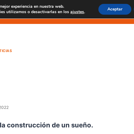
 mejor experiencia en nuestra web.
Aceptar
 EN MASCA
EXPERIENCIAS EN TENO
EXCUR
es utilizamos o desactivarlas en los
ajustes
.
TICIAS
tantes de la
ucción de un sue
 2022
 la construcción de un sueño.