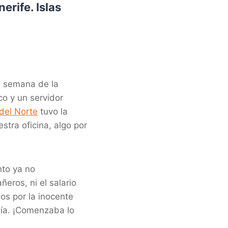
rife. Islas
a semana de la
co y un servidor
del Norte
tuvo la
stra oficina, algo por
to ya no
eros, ni el salario
os por la inocente
gía. ¡Comenzaba lo