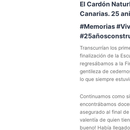
El Cardón Natur
Canarias. 25 ani
#Memorias #Viv
#25añosconstr
Transcurrían los pri
finalización de la Es
regresábamos a la F
gentileza de cedernos
lo que siempre estu
Continuamos como si
encontrábamos docente
asegurado al final d
valentía de quien ti
bueno! Había llegado 