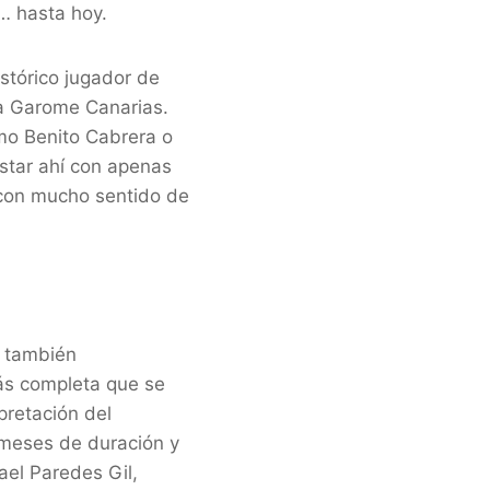
… hasta hoy.
stórico jugador de
ra Garome Canarias.
mo Benito Cabrera o
estar ahí con apenas
, con mucho sentido de
y también
ás completa que se
pretación del
 meses de duración y
ael Paredes Gil,