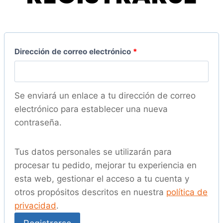
o
r
i
o
O
Dirección de correo electrónico
*
b
l
Se enviará un enlace a tu dirección de correo
i
electrónico para establecer una nueva
contraseña.
g
a
Tus datos personales se utilizarán para
t
procesar tu pedido, mejorar tu experiencia en
o
esta web, gestionar el acceso a tu cuenta y
otros propósitos descritos en nuestra
política de
r
privacidad
.
i