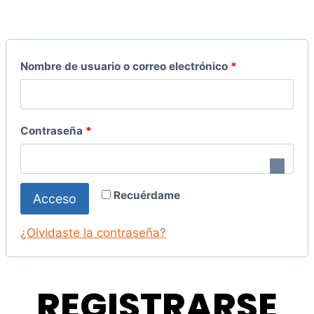
O
Nombre de usuario o correo electrónico
*
b
l
O
Contraseña
*
i
b
g
l
a
Recuérdame
Acceso
i
t
g
¿Olvidaste la contraseña?
o
a
r
t
REGISTRARSE
i
o