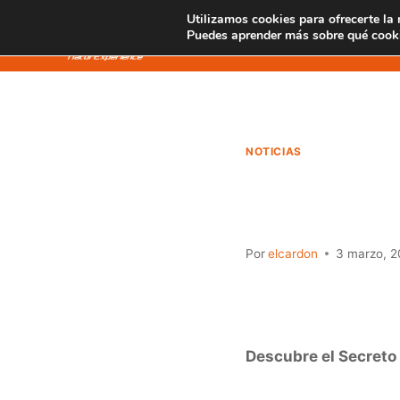
Saltar
Utilizamos cookies para ofrecerte la
SENDERISMO
al
Puedes aprender más sobre qué cooki
contenido
NOTICIAS
Descub
Por
elcardon
3 marzo, 2
Descubre el Secreto 