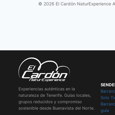
© 2026 El Cardón NaturExperience A
SENDE
Experiencias auténticas en la
Barran
naturaleza de Tenerife. Guías locales,
Solo Ti
grupos reducidos y compromiso
Barran
sostenible desde Buenavista del Norte.
guía