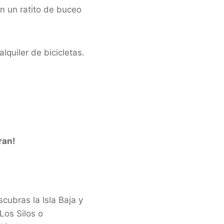
on un ratito de buceo
quiler de bicicletas.
ran!
ubras la Isla Baja y
Los Silos o