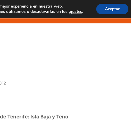
 mejor experiencia en nuestra web.
Aceptar
 EN MASCA
EXPERIENCIAS EN TENO
EXCUR
es utilizamos o desactivarlas en los
ajustes
.
re el Secreto
012
de Tenerife: Isla Baja y Teno