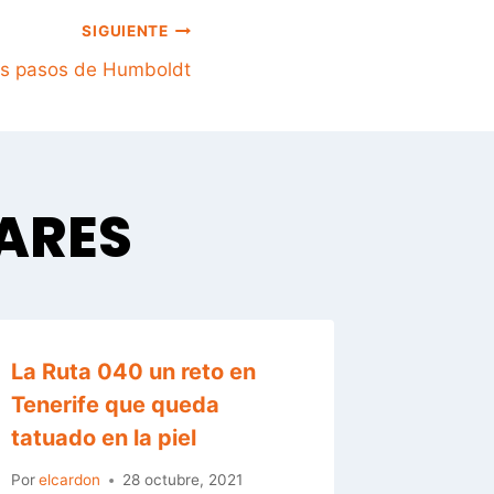
SIGUIENTE
 los pasos de Humboldt
LARES
La Ruta 040 un reto en
Abril, 
Tenerife que queda
sendas 
tatuado en la piel
Por
elcard
Por
elcardon
28 octubre, 2021