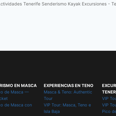
ctividades Tenerife Senderismo Kayak Excursiones - 
RISMO EN MASCA
EXPERIENCIAS EN TENO
EXCUR
co de Masca —
Masca & Teno: Authentic
TENER
cket
Tour
VIP Tou
co de Masca con
VIP Tour: Masca, Teno e
VIP To
Isla Baja
Pico d