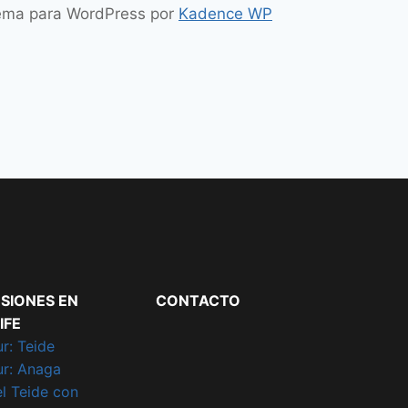
Tema para WordPress por
Kadence WP
SIONES EN
CONTACTO
IFE
r: Teide
ur: Anaga
el Teide con