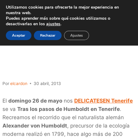
Saltar
Utilizamos cookies para ofrecerte la mejor experiencia en
al
nuestra web.
Puedes aprender más sobre qué cookies utilizamos o
contenido
desactivarlas en los
ajustes
.
Aceptar
Rechazar
Ajustes
NOTICIAS
En mayo, Tras los pasos
de Humboldt
Por
elcardon
30 abril, 2013
El
domingo 26 de mayo
nos
DELICATESEN Tenerife
se va
Tras los pasos de Humboldt en Tenerife
.
Recreamos el recorrido que el naturalista alemán
Alexander von Humboldt
, precursor de la ecología
moderna realizó en 1799, hace algo más de 200