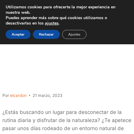
Saltar
Utilizamos cookies para ofrecerte la mejor experiencia en
al
nuestra web.
Puedes aprender más sobre qué cookies utilizamos o
contenido
desactivarlas en los
ajustes
.
Aceptar
Rechazar
Ajustes
SIN CATEGORÍA
El albergue De Bolico: Un
oasis de tranquilidad en
el parque rural de Teno
Por
elcardon
21 marzo, 2023
¿Estás buscando un lugar para desconectar de la
rutina diaria y disfrutar de la naturaleza? ¿Te apetece
pasar unos días rodeado de un entorno natural de