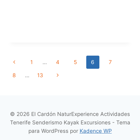
EN
BOREAL
2012
NAVEGACIÓN
Página
1
…
4
5
6
7
anterior
Siguiente
8
…
13
DE
página
PÁGINA
© 2026 El Cardón NaturExperience Actividades
Tenerife Senderismo Kayak Excursiones - Tema
para WordPress por
Kadence WP