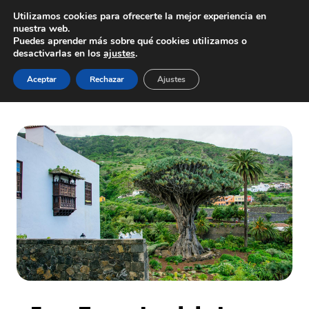
Saltar
Utilizamos cookies para ofrecerte la mejor experiencia en
al
nuestra web.
Puedes aprender más sobre qué cookies utilizamos o
contenido
desactivarlas en los
ajustes
.
Inicio
/
Tienda
/
Free Tours
/
Free Tours Icod de Los Vinos
Aceptar
Rechazar
Ajustes