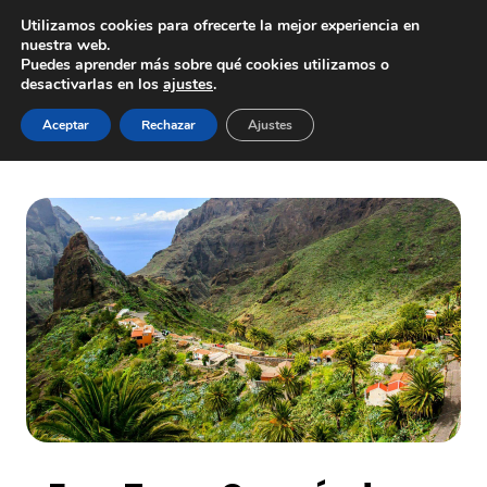
Saltar
Utilizamos cookies para ofrecerte la mejor experiencia en
al
nuestra web.
Puedes aprender más sobre qué cookies utilizamos o
contenido
desactivarlas en los
ajustes
.
Inicio
/
Tienda
/
Free Tours
/
Free Tours Caserío de Masca
Aceptar
Rechazar
Ajustes