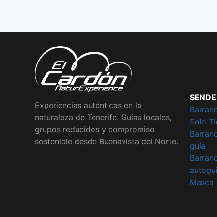
SENDE
Experiencias auténticas en la
Barran
naturaleza de Tenerife. Guías locales,
Solo Ti
grupos reducidos y compromiso
Barran
sostenible desde Buenavista del Norte.
guía
Barran
autogu
Masca 