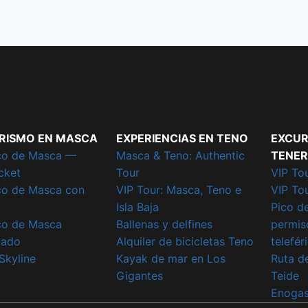
RISMO EN MASCA
EXPERIENCIAS EN TENO
EXCUR
co de Masca —
Masca & Teno: Authentic
TENER
cket
Tour
VIP Tou
co de Masca con
VIP Tour: Masca, Teno e
VIP To
Isla Baja
Pico d
co de Masca
Ballenas y delfines
permiso
iado
Alquiler de bicicletas Teno
telefér
Skyline
Kayak de mar en Los
Ruta de
Gigantes
Teide
Enogas