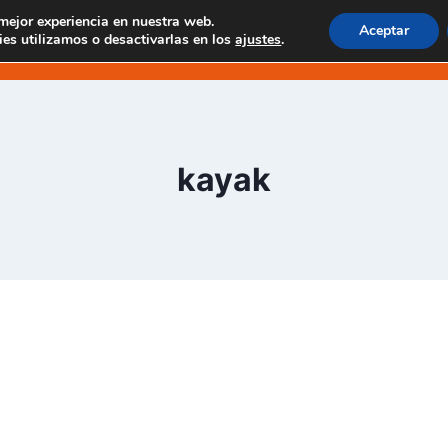
 mejor experiencia en nuestra web.
Aceptar
 EN MASCA
EXPERIENCIAS EN TENO
EXCUR
es utilizamos o desactivarlas en los
ajustes
.
kayak