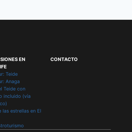
SIONES EN
CONTACTO
IFE
r: Teide
ur: Anaga
el Teide con
 incluido (vía
ico)
 las estrellas en El
troturismo